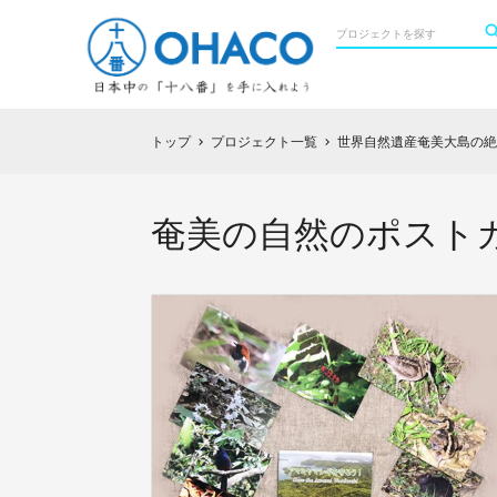
トップ
プロジェクト一覧
世界自然遺産奄美大島の絶
chevron_right
chevron_right
奄美の自然のポストカ