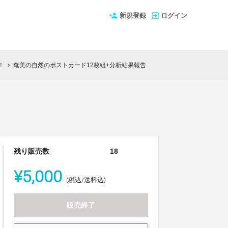
新規登録
ログイン
！
奄美の自然のポストカード12枚組+分析結果報告
chevron_right
残り販売数
18
¥5,000
(税込/送料込)
販売終了