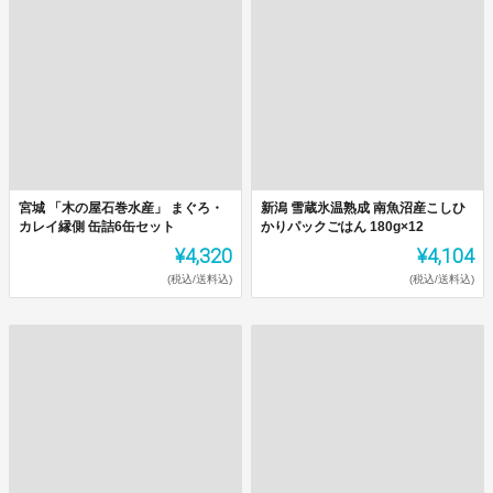
宮城 「木の屋石巻水産」 まぐろ・
新潟 雪蔵氷温熟成 南魚沼産こしひ
カレイ縁側 缶詰6缶セット
かりパックごはん 180g×12
¥4,320
¥4,104
(税込/送料込)
(税込/送料込)