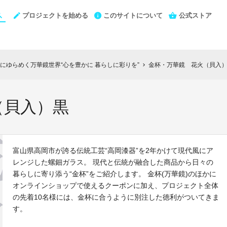
プロジェクトを始める
このサイトについて
公式ストア
にゆらめく万華鏡世界“心を豊かに 暮らしに彩りを”
金杯・万華鏡 花火（貝入
chevron_right
（貝入）黒
富山県高岡市が誇る伝統工芸“高岡漆器”を2年かけて現代風にア
レンジした螺鈿ガラス。 現代と伝統が融合した商品から日々の
暮らしに寄り添う“金杯”をご紹介します。 金杯(万華鏡)のほかに
オンラインショップで使えるクーポンに加え、プロジェクト全体
の先着10名様には、金杯に合うように別注した徳利がついてきま
す。