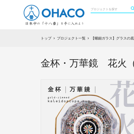
トップ
プロジェクト一覧
【螺鈿ガラス】グラスの底
chevron_right
chevron_right
金杯・万華鏡 花火