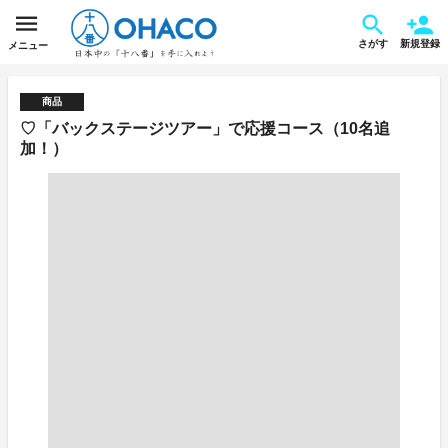
さがす
新規登録
メニュー
商品
♡「バックステージツアー」で応援コース（10名追
加！）