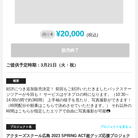
¥20,000
4
残り
(税込)
販売終了
ご提供予定時期：3月21日（火・祝）
概要
好評につき追加販売決定！ 前回もご好評いただきましたバックステー
ジツアーが今回も！ サービスはゲネプロの時になります。（10:30～
14:00の間で約3時間） 上手袖の様子を見たり、写真撮影ができます！
（時間配分や順番はこちらで決めさせていただきます。） それ以外の
時間はこちらが指定したエリアで自由に写真撮影が可能📷
プロジェクト名
プロジェクトを見る
arrow_forward
アクターズスクール広島 2023 SPRING ACT超グッズ応援プロジェク