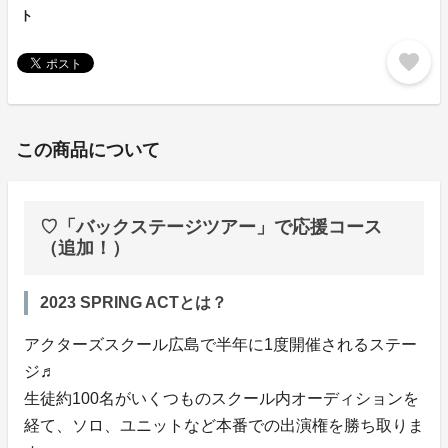
ト
favorite
この商品について
♡「バックステージツアー」で応援コース
（追加！）
2023 SPRING ACTとは？
アクターズスクール広島で半年に1度開催されるステー
ジ♬
生徒約100名がいくつものスクール内オーディションを
経て、ソロ、ユニットなど本番での出演権を勝ち取りま