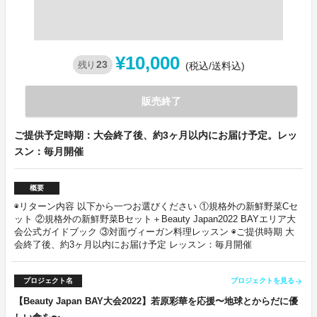
¥10,000
23
残り
(税込/送料込)
販売終了
ご提供予定時期：大会終了後、約3ヶ月以内にお届け予定。レッ
スン：毎月開催
概要
◉リターン内容 以下から一つお選びください ①規格外の新鮮野菜Cセ
ット ②規格外の新鮮野菜Bセット＋Beauty Japan2022 BAYエリア大
会公式ガイドブック ③対面ヴィーガン料理レッスン ◉ご提供時期 大
会終了後、約3ヶ月以内にお届け予定 レッスン：毎月開催
プロジェクト名
プロジェクトを見る
arrow_forward
【Beauty Japan BAY大会2022】若原彩華を応援〜地球とからだに優