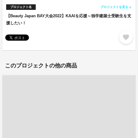
プロジェクト名
プロジェクトを見る
arrow_forward
【Beauty Japan BAY大会2022】KAAIを応援～独学建築士受験生を支
援したい！
favorite
このプロジェクトの他の商品