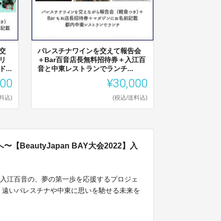
交
パレスチナワインを交えて報告会
リ
＋Bar百音店長無料招待券＋入江百
..
音と中東レストランでランチ...
000
¥30,000
料込)
(税込/送料込)
eautyJapan BAY大会2022】入
す入江百音の、夢の第一歩を応援するプロジェ
、遠いパレスチナや中東に思いを馳せる未来を