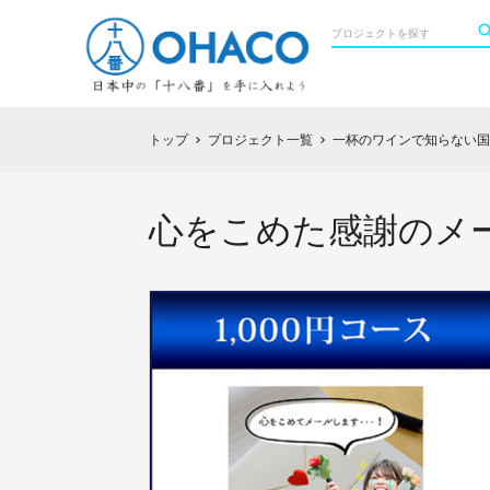
トップ
プロジェクト一覧
一杯のワインで知らない国を素
chevron_right
chevron_right
心をこめた感謝のメ