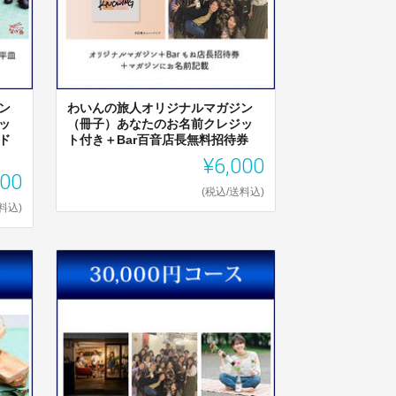
ン
わいんの旅人オリジナルマガジン
ッ
（冊子）あなたのお名前クレジッ
ド
ト付き＋Bar百音店長無料招待券
¥6,000
000
(税込/送料込)
料込)