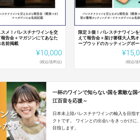
ススメ！パレスチナワインを交
限定３個！パレスチナワインを
て報告会＋マガジンにてあなた
えて報告会＋架け箸様大人気オ
お名前掲載
ーブウッドのカッティングボード.
¥10,000
¥15,
(税込/送料込)
(税込/送
一杯のワインで知らない国を素敵な国へ〜【B
江百音を応援～
日本未上陸パレスチナワインの輸入を目指
クトです。 ワインとの出会いをきっかけに
目指します。