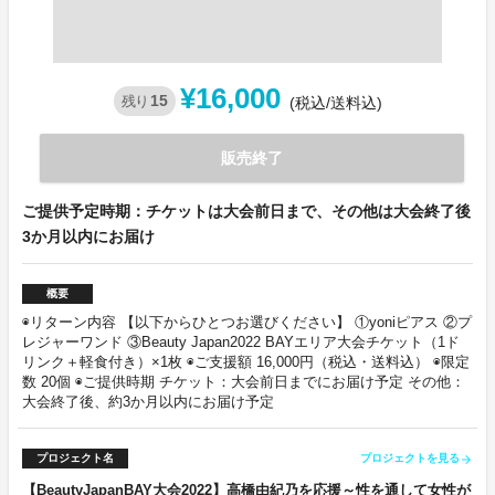
¥16,000
15
残り
(税込/送料込)
販売終了
ご提供予定時期：チケットは大会前日まで、その他は大会終了後
3か月以内にお届け
概要
◉リターン内容 【以下からひとつお選びください】 ①yoniピアス ②プ
レジャーワンド ③Beauty Japan2022 BAYエリア大会チケット（1ド
リンク＋軽食付き）×1枚 ◉ご支援額 16,000円（税込・送料込） ◉限定
数 20個 ◉ご提供時期 チケット：大会前日までにお届け予定 その他：
大会終了後、約3か月以内にお届け予定
プロジェクト名
プロジェクトを見る
arrow_forward
【BeautyJapanBAY大会2022】高橋由紀乃を応援～性を通して女性が