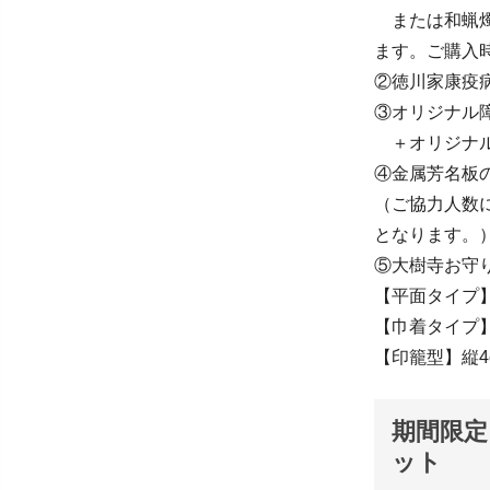
または和蝋燭
ます。ご購入
②徳川家康疫病
③オリジナル障
＋オリジナル書
④金属芳名板の
（ご協力人数
となります。
⑤大樹寺お守
【平面タイプ】
【巾着タイプ】
【印籠型】縦4c
期間限定
ット