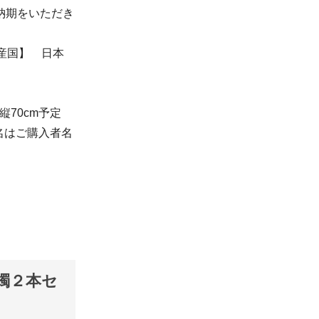
納期をいただき
原産国】 日本
70cm予定
名はご購入者名
燭２本セ