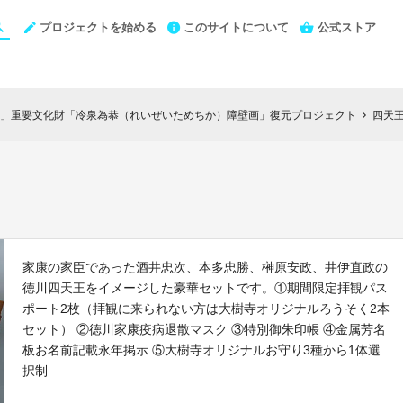
プロジェクトを始める
このサイトについて
公式ストア
」重要文化財「冷泉為恭（れいぜいためちか）障壁画」復元プロジェクト
四天
chevron_right
家康の家臣であった酒井忠次、本多忠勝、榊原安政、井伊直政の
徳川四天王をイメージした豪華セットです。①期間限定拝観パス
ポート2枚（拝観に来られない方は大樹寺オリジナルろうそく2本
セット） ②徳川家康疫病退散マスク ③特別御朱印帳 ④金属芳名
板お名前記載永年掲示 ⑤大樹寺オリジナルお守り3種から1体選
択制