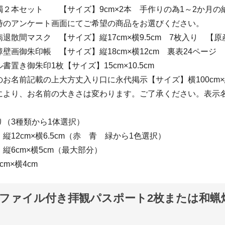
２本セット 【サイズ】9cm×2本 手作りの為1～2か月の
時のアンケート画面にてご希望の商品をお選びください。
退散間マスク 【サイズ】縦17cm×横9.5cm 7枚入り 【
壁画御朱印帳 【サイズ】縦18cm×横12cm 裏表24ページ
置き御朱印1枚【サイズ】15cm×10.5cm
お名前記載の上大方丈入り口に永代掲示【サイズ】横100cm×縦
により、お名前の大きさは変わります。ご了承ください。表示
）
り（3種類から1体選択）
縦12cm×横6.5cm（赤 青 緑から1色選択）
縦6cm×横5cm（最大部分）
m×横4cm
ファイル付き拝観パスポート2枚または和蝋