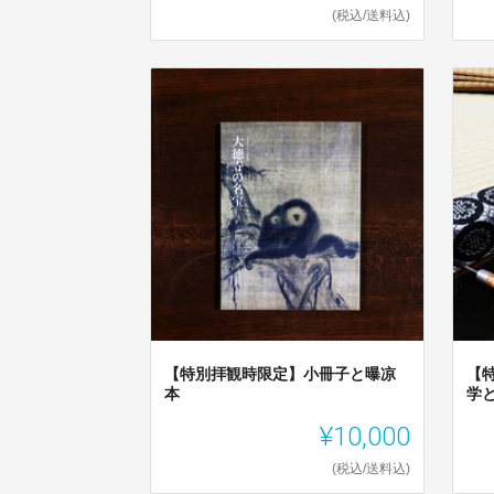
(税込/送料込)
【特別拝観時限定】小冊子と曝凉
【
本
学
¥10,000
(税込/送料込)