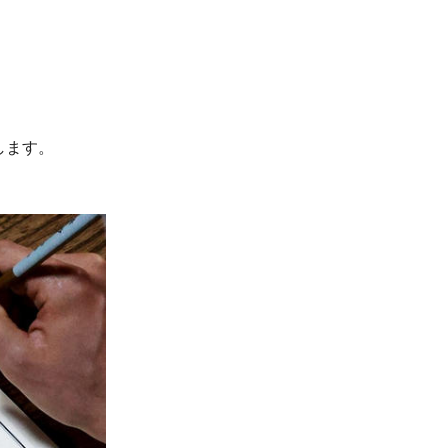
します。
。