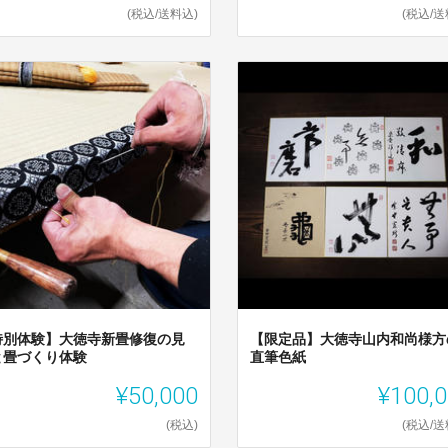
(税込/送料込)
(税込/送
特別体験】大徳寺新畳修復の見
【限定品】大徳寺山内和尚様方
と畳づくり体験
直筆色紙
¥50,000
¥100,
(税込)
(税込/送