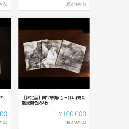
料込)
(税込/送料込)
の
【限定品】国宝牧谿(もっけい)観音
龍虎図色紙3枚
000
¥100,000
料込)
(税込/送料込)