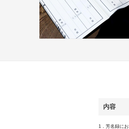
内容
1．芳名録に