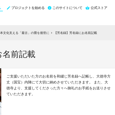
プロジェクトを始める
このサイトについて
公式ストア
本文化支える「最古」の畳を後世に
【芳名録】芳名録にお名前記載
chevron_right
お名前記載
ご支援いただいた方のお名前を和綴じ芳名録へ記帳し、大徳寺方
丈（国宝）内陣にて大切に納めさせていただきます。 また、大
徳寺より、支援してくださった方々へ御礼のお手紙をお送りさせ
ていただきます。