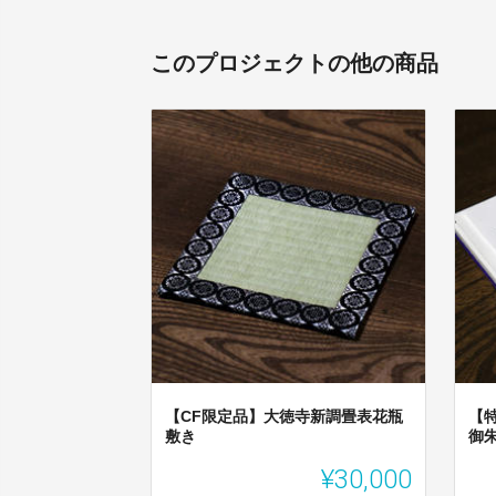
このプロジェクトの他の商品
【CF限定品】大徳寺新調畳表花瓶
【
敷き
御
¥30,000