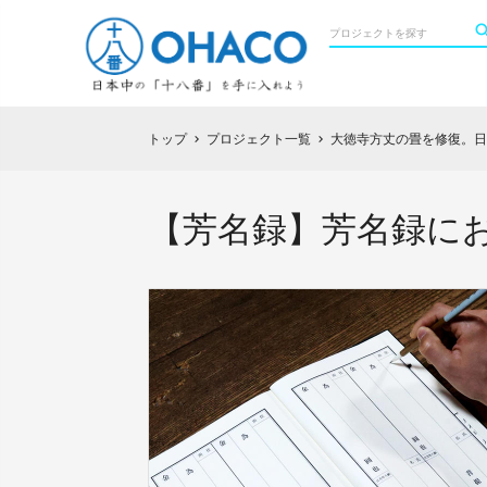
トップ
プロジェクト一覧
大徳寺方丈の畳を修復。日
chevron_right
chevron_right
【芳名録】芳名録に