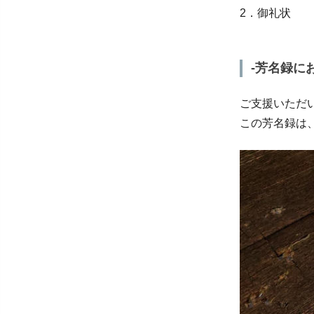
2．御礼状
-芳名録に
ご支援いただ
この芳名録は