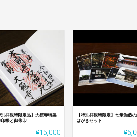
特別拝観時限定品】大徳寺特製
【特別拝観時限定】七堂伽藍の
朱印帳と御朱印
はがきセット
¥15,000
¥5,