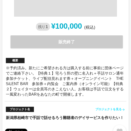
¥100,000
1
残り
(税込)
販売終了
概要
※予約済み。新たにご希望される方は購入する前に事前に団体ページ
でご連絡下さい。【特典１】宅ろう所の壁に名入れ＋手話サロン通年
参加チケット、ライブ配信見れます券＋オープニングイベント THE
SiLENT BAR 参加券＋内覧会 ご案内券（オンライン可能）【特典
２】ウェイターは全員耳のきこえない人。お客様は手話で注文をする
一風変わったBARをあなたの町で開催します。
プロジェクト名
プロジェクトを見る
arrow_forward
新潟県柏崎市で手話で話せるろう難聴者のデイサービスを作りたい！