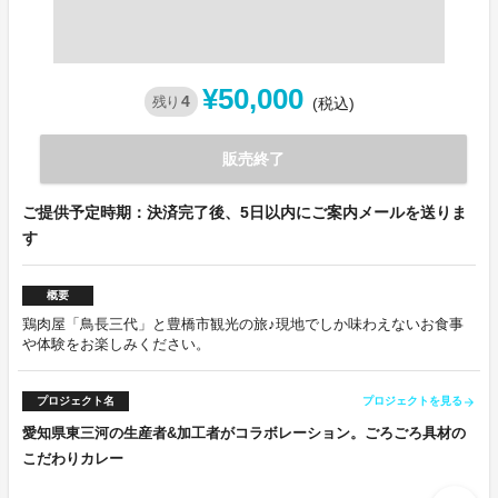
¥50,000
4
残り
(税込)
販売終了
ご提供予定時期：決済完了後、5日以内にご案内メールを送りま
す
概要
鶏肉屋「鳥長三代」と豊橋市観光の旅♪現地でしか味わえないお食事
や体験をお楽しみください。
プロジェクト名
プロジェクトを見る
arrow_forward
愛知県東三河の生産者&加工者がコラボレーション。ごろごろ具材の
こだわりカレー