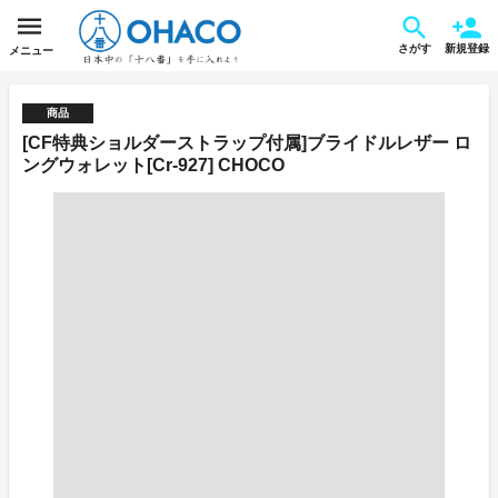
さがす
新規登録
メニュー
商品
[CF特典ショルダーストラップ付属]ブライドルレザー ロ
ングウォレット[Cr-927] CHOCO