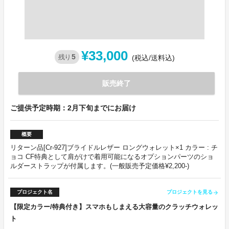
¥33,000
5
残り
(税込/送料込)
販売終了
ご提供予定時期：2月下旬までにお届け
概要
リターン品[Cr-927]ブライドルレザー ロングウォレット×1 カラー : チ
ョコ CF特典として肩がけで着用可能になるオプションパーツのショ
ルダーストラップが付属します。(一般販売予定価格¥2,200-)
プロジェクト名
プロジェクトを見る
arrow_forward
【限定カラー/特典付き】スマホもしまえる大容量のクラッチウォレッ
ト