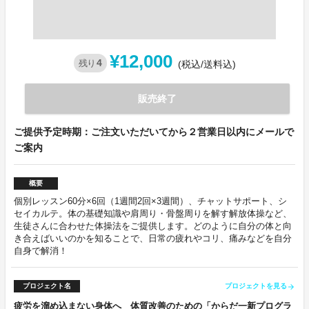
¥12,000
4
残り
(税込/送料込)
販売終了
ご提供予定時期：ご注文いただいてから２営業日以内にメールで
ご案内
概要
個別レッスン60分×6回（1週間2回×3週間）、チャットサポート、シ
セイカルテ。体の基礎知識や肩周り・骨盤周りを解す解放体操など、
生徒さんに合わせた体操法をご提供します。どのように自分の体と向
き合えばいいのかを知ることで、日常の疲れやコリ、痛みなどを自分
自身で解消！
プロジェクト名
プロジェクトを見る
arrow_forward
疲労を溜め込まない身体へ 体質改善のための「からだ一新プログラ