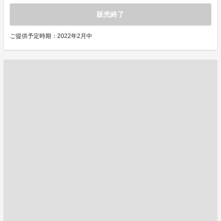
販売終了
ご提供予定時期：2022年2月中