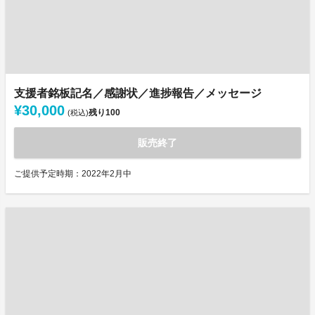
支援者銘板記名／感謝状／進捗報告／メッセージ
¥30,000
残り
100
(税込)
販売終了
ご提供予定時期：2022年2月中