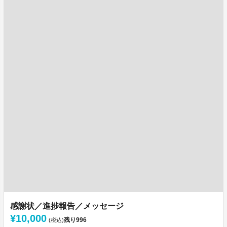
感謝状／進捗報告／メッセージ
¥10,000
残り
996
(税込)