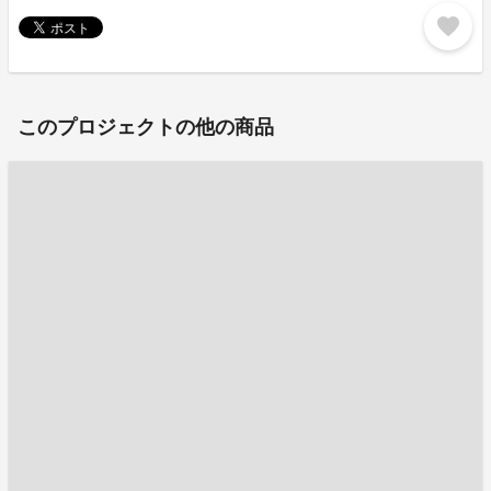
favorite
このプロジェクトの他の商品