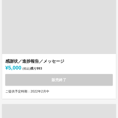
感謝状／進捗報告／メッセージ
¥5,000
残り
993
(税込)
販売終了
ご提供予定時期：2022年2月中