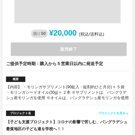
¥20,000
50
残り
(税込/送料込)
販売終了
ご提供予定時期：購入から５営業日以内に発送予定
概要
【内容】 ・モリンガサプリメント(90錠入・錠剤約ひと月分) × ５袋
・モリンガシードオイル(30g) × ２本 ※サプリメントは、バングラデ
シュ産モリンガを使用 ※オイルは、バングラデシュ産モリンガを使用
プロジェクト名
プロジェクトを見る
arrow_forward
【子ども支援プロジェクト】コロナの影響で苦しむ、バングラデシュ
最貧地区の子ども達を学校へ！！