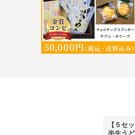
【５セッ
半生うど