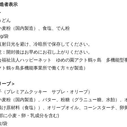
製造者表示
＞
うどん
小麦粉（国内製造）、食塩、でん粉
g/袋
直射日光を避け、冷暗所で保存してください。
意：開封後はお早めにお召し上がりください。
会福祉法人ハッピーネット ゆめの園アクト鶴ヶ島 多機能型
クト鶴ヶ島多機能事業所で働く方々が製造）
リーブ＞
子（プレミアムクッキー サブレ・オリーブ）
小麦粉（国内製造）、バター、粉糖（グラニュー糖、水飴）、
漬け原材料（食塩））、オリーブオイル、コーンスターチ、卵
部に小麦・卵・乳成分を含む)
/袋