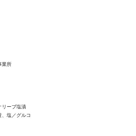
事業所
オリーブ塩漬
黄、塩／グルコ