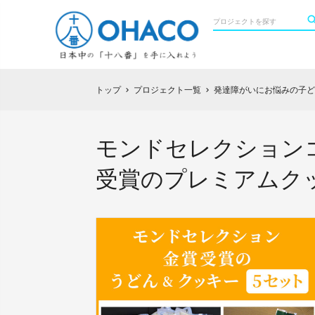
トップ
プロジェクト一覧
発達障がいにお悩みの子ど
chevron_right
chevron_right
モンドセレクションコ
受賞のプレミアムク