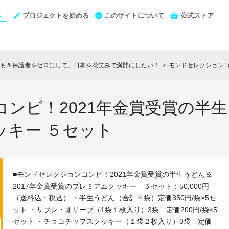
プロジェクトを始める
このサイトについて
公式ストア
も＆保護者をゼロにして、日本を花笑みで満開にしたい！
モンドセレクションコンビ！20
chevron_right
ンビ！2021年金賞受賞の半生
ッキー ５セット
■モンドセレクションコンビ！2021年金賞受賞の半生うどん＆
2017年金賞受賞のプレミアムクッキー ５セット：50,000円
（送料込・税込） ・半生うどん（合計４袋）定価350円/袋×5セ
ット ・サブレ・オリーブ（1袋１枚入り）3袋 定価200円/袋×5
セット ・チョコチップスクッキー（１袋２枚入り）3袋 定価