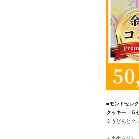
■モンドセレク
クッキー ５セッ
※うどんとク
・半生うどん（