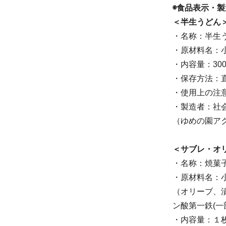
◉食品表示・
＜半生うどん
・名称：半生
・原材料名：
・内容量：300
・保存方法：
・使用上の注
・製造者：社
（ゆめの園ア
＜サブレ・オ
・名称：焼菓
・原材料名：
（オリーブ、
ン酸第一鉄(一
・内容量：１枚