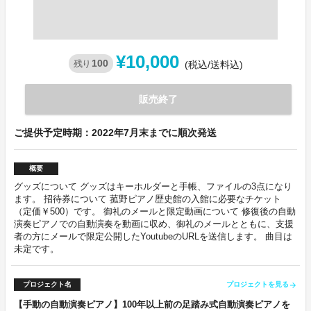
¥10,000
100
残り
(税込/送料込)
販売終了
ご提供予定時期：2022年7月末までに順次発送
概要
グッズについて グッズはキーホルダーと手帳、ファイルの3点になり
ます。 招待券について 菰野ピアノ歴史館の入館に必要なチケット
（定価￥500）です。 御礼のメールと限定動画について 修復後の自動
演奏ピアノでの自動演奏を動画に収め、御礼のメールとともに、支援
者の方にメールで限定公開したYoutubeのURLを送信します。 曲目は
未定です。
プロジェクト名
プロジェクトを見る
arrow_forward
【手動の自動演奏ピアノ】100年以上前の足踏み式自動演奏ピアノを