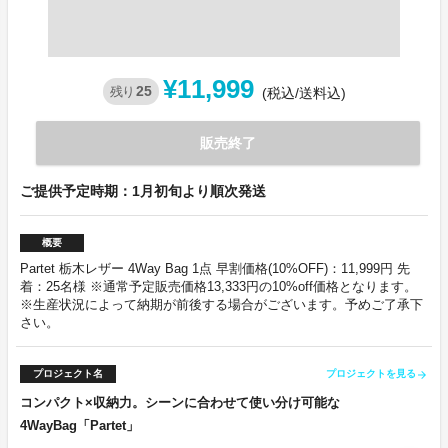
¥11,999
25
残り
(税込/送料込)
販売終了
ご提供予定時期：1月初旬より順次発送
概要
Partet 栃木レザー 4Way Bag 1点 早割価格(10%OFF)：11,999円 先
着：25名様 ※通常予定販売価格13,333円の10%off価格となります。
※生産状況によって納期が前後する場合がございます。予めご了承下
さい。
プロジェクト名
プロジェクトを見る
arrow_forward
コンパクト×収納力。シーンに合わせて使い分け可能な
4WayBag「Partet」