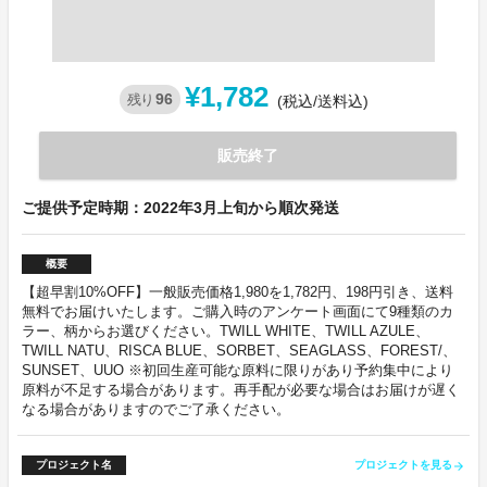
¥1,782
96
残り
(税込/送料込)
販売終了
ご提供予定時期：2022年3月上旬から順次発送
概要
【超早割10%OFF】一般販売価格1,980を1,782円、198円引き、送料
無料でお届けいたします。ご購入時のアンケート画面にて9種類のカ
ラー、柄からお選びください。TWILL WHITE、TWILL AZULE、
TWILL NATU、RISCA BLUE、SORBET、SEAGLASS、FOREST/、
SUNSET、UUO ※初回生産可能な原料に限りがあり予約集中により
原料が不足する場合があります。再手配が必要な場合はお届けが遅く
なる場合がありますのでご了承ください。
プロジェクト名
プロジェクトを見る
arrow_forward