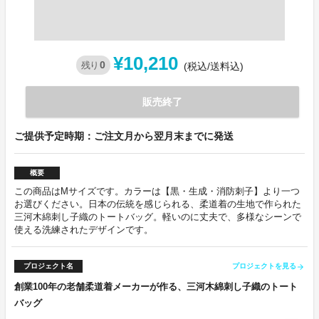
¥10,210
0
残り
(税込/送料込)
販売終了
ご提供予定時期：ご注文月から翌月末までに発送
概要
この商品はMサイズです。カラーは【黒・生成・消防刺子】より一つ
お選びください。日本の伝統を感じられる、柔道着の生地で作られた
三河木綿刺し子織のトートバッグ。軽いのに丈夫で、多様なシーンで
使える洗練されたデザインです。
プロジェクト名
プロジェクトを見る
arrow_forward
創業100年の老舗柔道着メーカーが作る、三河木綿刺し子織のトート
バッグ