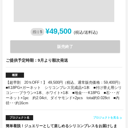
¥49,500
5
残り
(税込/送料込)
販売終了
ご提供予定時期：9月より順次発送
概要
【超早割 20％OFF！】 49,500円（税込、通常販売価格：59,400円）
■K18PG×ガーネット シリコンブレス完成品×1本 ■付け替え用シリ
コン･･･ブラウン×1本、ホワイト×1本 ■地金･･･K18PG ■石･･･ガ
ーネット×1pc 約2.04ct、ダイヤモンド×2pcs total約0.028ct ■内
径･･･約16cm
プロジェクト名
プロジェクトを見る
arrow_forward
簡単着脱！ジュエリーとして楽しめるシリコンブレスをお届けしま