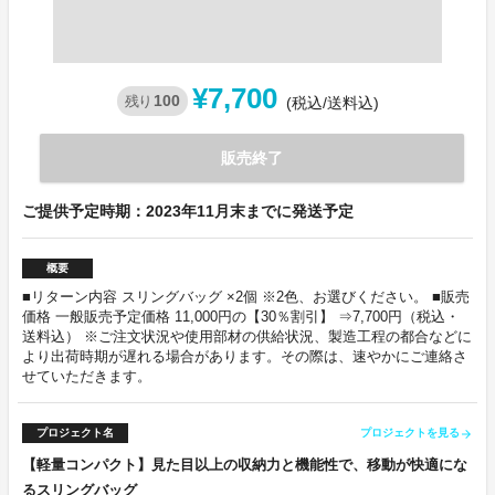
¥7,700
100
残り
(税込/送料込)
販売終了
ご提供予定時期：2023年11月末までに発送予定
概要
■リターン内容 スリングバッグ ×2個 ※2色、お選びください。 ■販売
価格 一般販売予定価格 11,000円の【30％割引】 ⇒7,700円（税込・
送料込） ※ご注文状況や使用部材の供給状況、製造工程の都合などに
より出荷時期が遅れる場合があります。その際は、速やかにご連絡さ
せていただきます。
プロジェクト名
プロジェクトを見る
arrow_forward
【軽量コンパクト】見た目以上の収納力と機能性で、移動が快適にな
るスリングバッグ