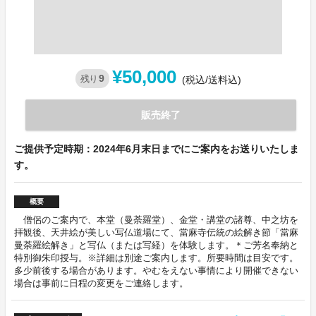
¥50,000
9
残り
(税込/送料込)
販売終了
ご提供予定時期：2024年6月末日までにご案内をお送りいたしま
す。
概要
僧侶のご案内で、本堂（曼荼羅堂）、金堂・講堂の諸尊、中之坊を
拝観後、天井絵が美しい写仏道場にて、當麻寺伝統の絵解き節「當麻
曼荼羅絵解き」と写仏（または写経）を体験します。＊ご芳名奉納と
特別御朱印授与。※詳細は別途ご案内します。所要時間は目安です。
多少前後する場合があります。やむをえない事情により開催できない
場合は事前に日程の変更をご連絡します。