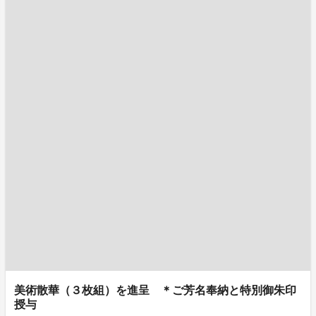
美術散華（３枚組）を進呈 ＊ご芳名奉納と特別御朱印
授与