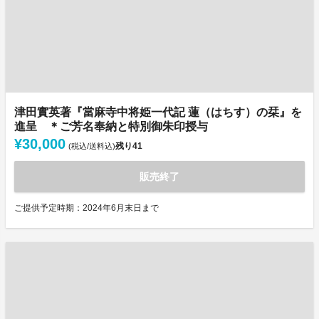
津田實英著『當麻寺中将姫一代記 蓮（はちす）の栞』を
進呈 ＊ご芳名奉納と特別御朱印授与
¥30,000
残り
41
(税込/送料込)
販売終了
ご提供予定時期：2024年6月末日まで