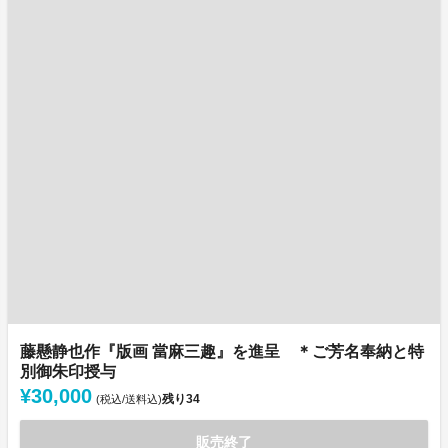
藤懸静也作『版画 當麻三趣』を進呈 ＊ご芳名奉納と特
別御朱印授与
¥30,000
残り
34
(税込/送料込)
販売終了