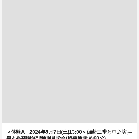
＜体験A 2024年9月7日(土)13:00＞伽藍三堂と中之坊拝
観＆香藕園修理特別見学会(所要時間:約90分)