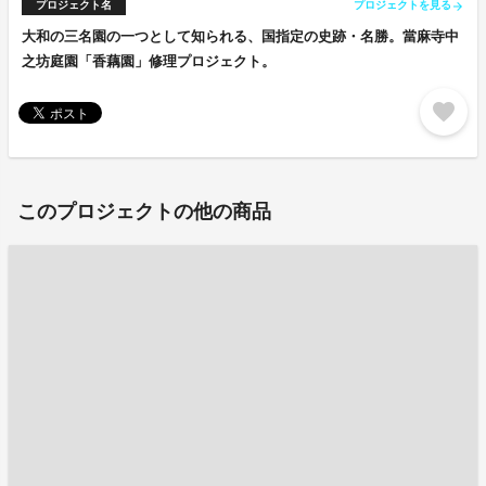
プロジェクト名
プロジェクトを見る
arrow_forward
大和の三名園の一つとして知られる、国指定の史跡・名勝。當麻寺中
之坊庭園「香藕園」修理プロジェクト。
favorite
このプロジェクトの他の商品