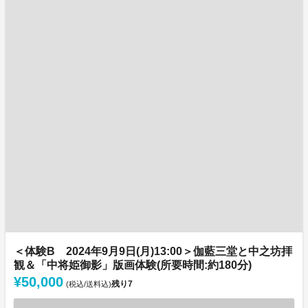
＜体験B 2024年9月9日(月)13:00＞伽藍三堂と中之坊拝
観＆「中将姫御影」版画体験(所要時間:約180分)
¥50,000
残り
7
(税込/送料込)