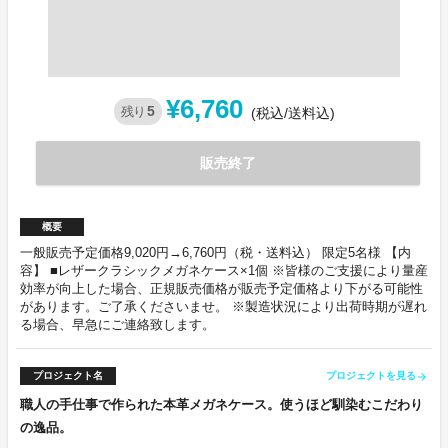
¥6,760
5
残り
(税込/送料込)
販売終了
概要
一般販売予定価格9,020円→6,760円（税・送料込） 限定5名様 【内
容】 ■レザークラシックメガネケース×1個 ※皆様のご支援により量産
効率が向上した場合、正規販売価格が販売予定価格より下がる可能性
があります。ご了承くださいませ。 ※製造状況により出荷時期が遅れ
る場合、早急にご連絡致します。
プロジェクト名
プロジェクトを見る
arrow_forward
職人の手仕事で作られた本革メガネケース。使うほど馴染むこだわり
の逸品。