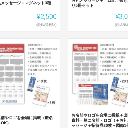
お礼メッセージ＋「日記」抜き
礼メッセージ＋マグネット3種
り5冊セット
¥2,500
¥3,
(税込/送料込)
(税込/送
お名前やロゴを会場に掲載＋出
名前やロゴを会場に掲載（匿名
資料一覧に名前・ロゴ（＋お礼
もOK）
ッセージ＋招待券20枚＋図録1