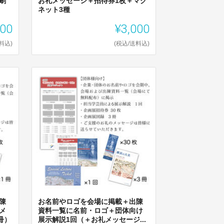
刷
お礼メッセージ＋招待券1枚＋マグ
ネット3種
000
¥3,000
料込)
(税込/送料込)
陳
お名前やロゴを会場に掲載＋出陳
メ
資料一覧に名前・ロゴ＋団体向け
冊）
展示解説1回（＋お礼メッセージ...