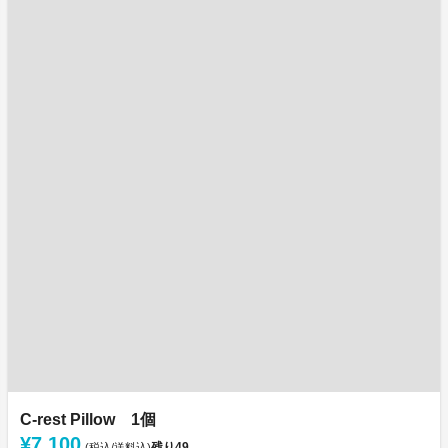
C-rest Pillow 1個
¥7,100
残り
49
(税込/送料込)