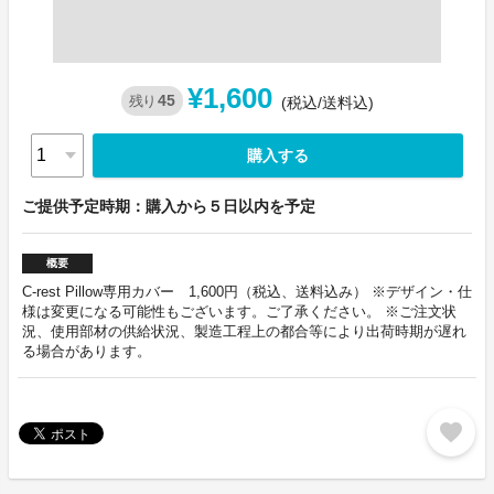
¥1,600
45
残り
(税込/送料込)
購入する
ご提供予定時期：購入から５日以内を予定
概要
C-rest Pillow専用カバー 1,600円（税込、送料込み） ※デザイン・仕
様は変更になる可能性もございます。ご了承ください。 ※ご注文状
況、使用部材の供給状況、製造工程上の都合等により出荷時期が遅れ
る場合があります。
favorite