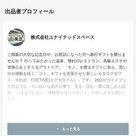
出品者プロフィール
株式会社ユナイテッドスペース
ご両親の大切な記念日や、お世話になった方へ旅行ギフトを贈りま
せんか？ 行ってみたかった温泉、憧れのレストラン、高級エステや
冒険心をくすぐるアウトドア。 「モノ」を贈るギフトに加え、思い
出や感動を紡ぐ「コト」ギフトを充実させた新しいカタログギフ
ト、それが「EXETIME(エグゼタイム）」です。 雑誌やガイドブッ
クのような、ていねいな紹介記事で、見る・読む・選ぶ楽しみも拡
大。 いままでにない『体験型カタログギフト』の楽しさをお届けし
ます。
ホームページ：
https://www.exetime.jp/
もっと見る
add
お問い合わせ：
order@unitedspes.co.jp