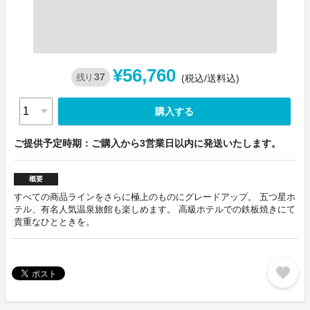
¥56,760
37
残り
(税込/送料込)
購入する
ご提供予定時期：ご購入から3営業日以内に発送いたします。
概要
すべての商品ラインをさらに極上のものにグレードアップ。 五つ星ホ
テル、有名人気温泉旅館も楽しめます。 高級ホテルでの鉄板焼きにて
貴重なひとときを。
favorite