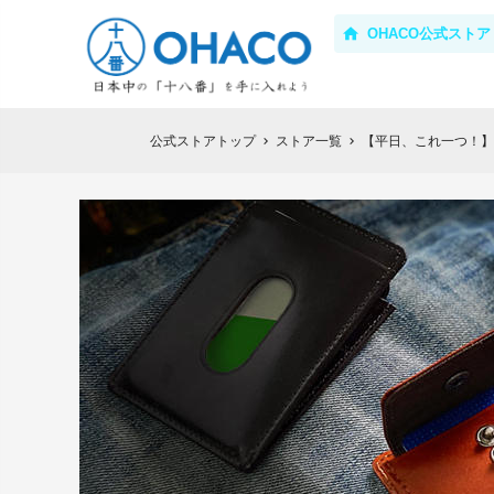
OHACO公式ストア
公式ストアトップ
ストア一覧
【平日、これ一つ！】
chevron_right
chevron_right