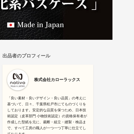
出品者のプロフィール
株式会社カローラックス
「良い素材・良いデザイン・良い品質」の考えに
基づいて、日々、千葉県松戸市にてものづくりを
しております。安定的な品質を保つため、日本技
術認定（皮革部門 小物技術認定）の資格保有者が
作成した型紙を元に、裁断・組立・縫製・検品ま
で、すべて工房の職人が一つ一つ丁寧に仕立てし
ております。