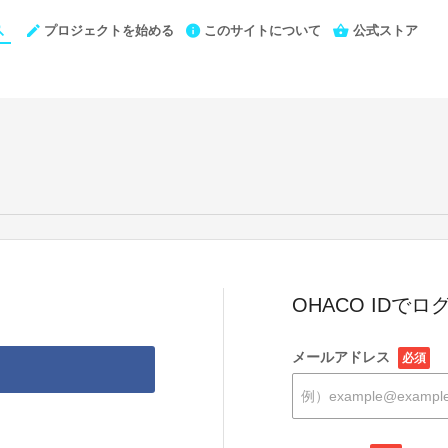
プロジェクトを始める
このサイトについて
公式ストア
OHACO IDでロ
メールアドレス
必須