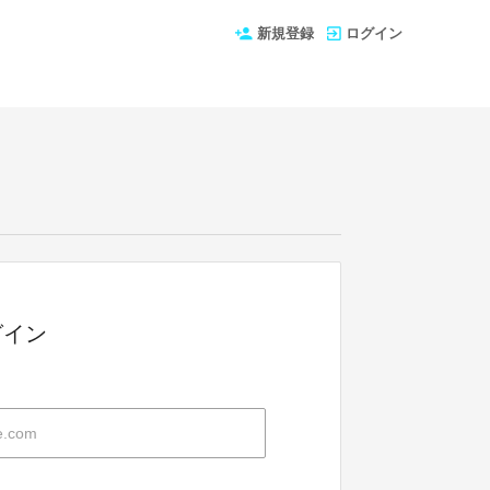
新規登録
ログイン
グイン