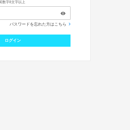
英数字8文字以上
パスワードを忘れた方はこちら
ログイン