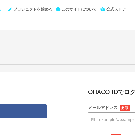
プロジェクトを始める
このサイトについて
公式ストア
OHACO IDでロ
メールアドレス
必須