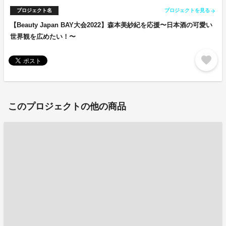
プロジェクト名
プロジェクトを見る
arrow_forward
【Beauty Japan BAY大会2022】森本美紗紀を応援〜日本酒の可愛い
世界観を広めたい！〜
favorite
このプロジェクトの他の商品