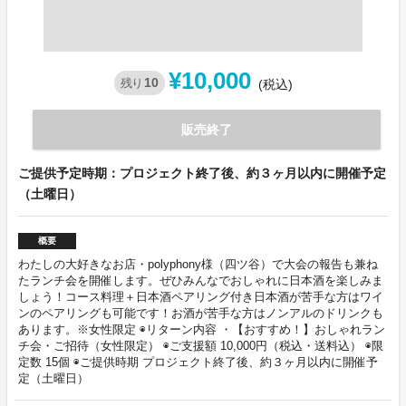
¥10,000
10
残り
(税込)
販売終了
ご提供予定時期：プロジェクト終了後、約３ヶ月以内に開催予定
（土曜日）
概要
わたしの大好きなお店・polyphony様（四ツ谷）で大会の報告も兼ね
たランチ会を開催します。ぜひみんなでおしゃれに日本酒を楽しみま
しょう！コース料理＋日本酒ペアリング付き日本酒が苦手な方はワイ
ンのペアリングも可能です！お酒が苦手な方はノンアルのドリンクも
あります。※女性限定 ◉リターン内容 ・【おすすめ！】おしゃれラン
チ会・ご招待（女性限定） ◉ご支援額 10,000円（税込・送料込） ◉限
定数 15個 ◉ご提供時期 プロジェクト終了後、約３ヶ月以内に開催予
定（土曜日）