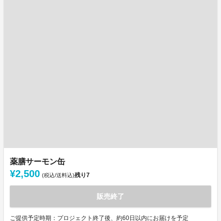
薬膳サーモン缶
¥2,500
残り
7
(税込/送料込)
販売終了
ご提供予定時期：プロジェクト終了後、約60日以内にお届けを予定