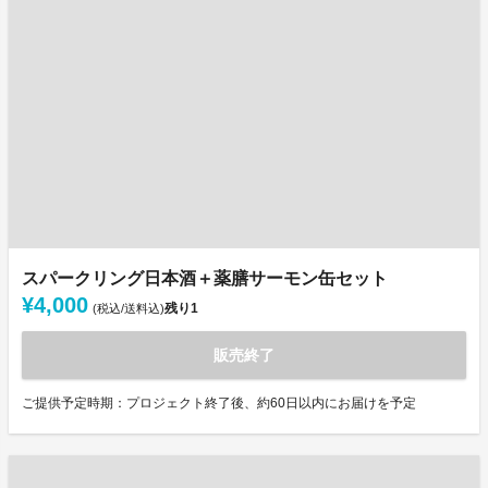
スパークリング日本酒＋薬膳サーモン缶セット
¥4,000
残り
1
(税込/送料込)
販売終了
ご提供予定時期：プロジェクト終了後、約60日以内にお届けを予定