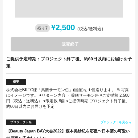
¥2,500
7
残り
(税込/送料込)
販売終了
ご提供予定時期：プロジェクト終了後、約60日以内にお届けを予
定
概要
株式会社BKTC様「薬膳サーモン缶」(国産)を１個送ります。 ※写真
はイメージです。 ◉リターン内容 ・薬膳サーモン缶 ◉ご支援額 2,500
円（税込・送料込） ◉限定数 8個 ◉ご提供時期 プロジェクト終了後、
約60日以内にお届けを予定
プロジェクト名
プロジェクトを見る
arrow_forward
【Beauty Japan BAY大会2022】森本美紗紀を応援〜日本酒の可愛い