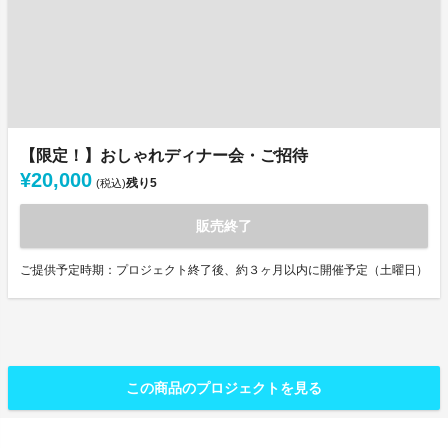
【限定！】おしゃれディナー会・ご招待
¥20,000
残り
5
(税込)
販売終了
ご提供予定時期：プロジェクト終了後、約３ヶ月以内に開催予定（土曜日）
この商品のプロジェクトを見る