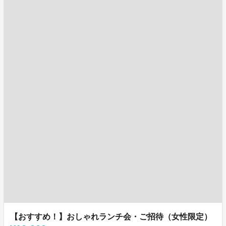
【おすすめ！】おしゃれランチ会・ご招待（女性限定）