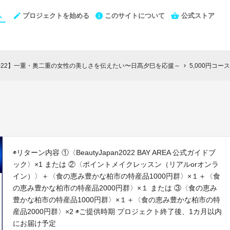
プロジェクトを始める
このサイトについて
公式ストア
Y大会2022】一重・奥二重の女性の美しさを伝えたい〜日髙夕巳を応援～
5,000円コース
chevron_right
◉リターン内容 ①〈BeautyJapan2022 BAY AREA 公式ガイドブ
ック〉×1 または ②〈ポイントメイクレッスン（リアルorオンラ
イン）〉＋〈食の恵み豊かな柏市の特産品1000円群〉×１＋〈食
の恵み豊かな柏市の特産品2000円群〉×１ または ③〈食の恵み
豊かな柏市の特産品1000円群〉×１＋〈食の恵み豊かな柏市の特
産品2000円群〉×2 ◉ご提供時期 プロジェクト終了後、1カ月以内
にお届け予定