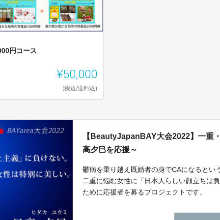
,000円コース
¥50,000
(税込/送料込)
【BeautyJapanBAY大会2022
髙夕巳を応援～
鬱病を乗り越え既婚者の身でCAになるとい
二重に悩む女性に「日本人らしい顔立ちは
ために応援者を募るプロジェクトです。