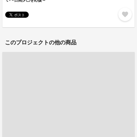
い〜日髙夕巳を応援～
favorite
このプロジェクトの他の商品