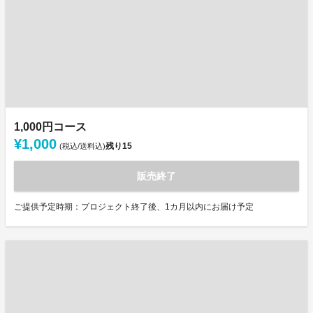
1,000円コース
¥1,000
残り
15
(税込/送料込)
販売終了
ご提供予定時期：プロジェクト終了後、1カ月以内にお届け予定