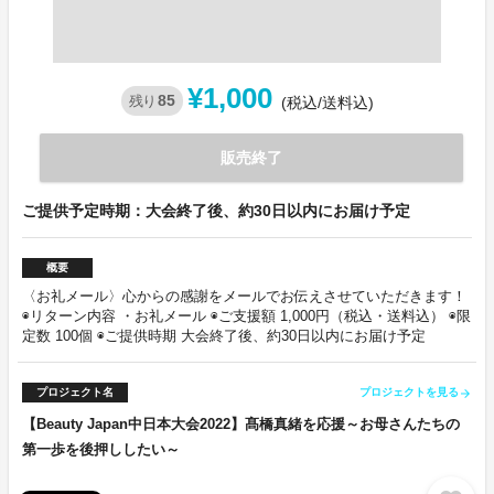
¥1,000
85
残り
(税込/送料込)
販売終了
ご提供予定時期：大会終了後、約30日以内にお届け予定
概要
〈お礼メール〉心からの感謝をメールでお伝えさせていただきます！
◉リターン内容 ・お礼メール ◉ご支援額 1,000円（税込・送料込） ◉限
定数 100個 ◉ご提供時期 大会終了後、約30日以内にお届け予定
プロジェクト名
プロジェクトを見る
arrow_forward
【Beauty Japan中日本大会2022】髙橋真緒を応援～お母さんたちの
第一歩を後押ししたい～