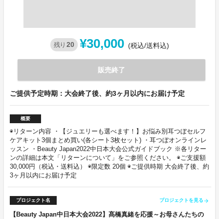
¥30,000
20
残り
(税込/送料込)
販売終了
ご提供予定時期：大会終了後、約3ヶ月以内にお届け予定
概要
◉リターン内容 ・【ジュエリーも選べます！】お悩み別耳つぼセルフ
ケアキット3個まとめ買い(各シート3枚セット) ・耳つぼオンラインレ
ッスン ・Beauty Japan2022中日本大会公式ガイドブック ※各リター
ンの詳細は本文「リターンについて」をご参照ください。 ◉ご支援額
30,000円（税込・送料込） ◉限定数 20個 ◉ご提供時期 大会終了後、約
3ヶ月以内にお届け予定
プロジェクト名
プロジェクトを見る
arrow_forward
【Beauty Japan中日本大会2022】髙橋真緒を応援～お母さんたちの