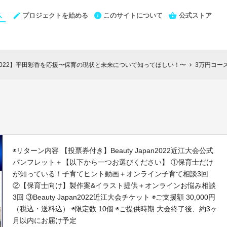
プロジェクトを始める
このサイトについて
公式ストア
江大会2022】平田彩香を応援〜保育の現状と未来について知ってほしい！〜
3万円コー
chevron_right
◉リターン内容 【投票券付き】Beauty Japan2022近江大会公式
パンフレット＋【以下から一つお選びください】 ①保育士だけ
が知っている！子育てヒント動画＋オンライン子育て相談3回
②【保育士向け】製作案&イラスト提供＋オンラインお悩み相談
3回 ③Beauty Japan2022近江大会チケット ◉ご支援額 30,000円
（税込・送料込） ◉限定数 10個 ◉ご提供時期 大会終了後、約3ヶ
月以内にお届け予定