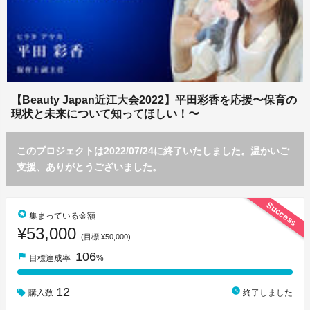
【Beauty Japan近江大会2022】平田彩香を応援〜保育の
現状と未来について知ってほしい！〜
このプロジェクトは2022/07/24に終了いたしました。温かいご
支援、ありがとうございました。
Success
stars
集まっている金額
¥53,000
(目標 ¥50,000)
106
flag
目標達成率
%
12
watch_later
購入数
終了しました