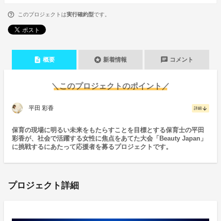
このプロジェクトは
実行確約型
です。
description
stars
chat
概要
新着情報
コメント
＼このプロジェクトのポイント／
平田 彩香
arrow_downward
詳細
保育の現場に明るい未来をもたらすことを目標とする保育士の平田
彩香が、社会で活躍する女性に焦点をあてた大会「Beauty Japan」
に挑戦するにあたって応援者を募るプロジェクトです。
プロジェクト詳細