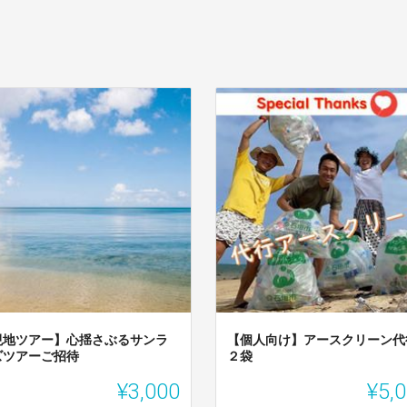
現地ツアー】心揺さぶるサンラ
【個人向け】アースクリーン代
ズツアーご招待
２袋
¥3,000
¥5,