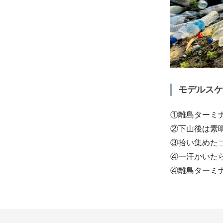
モデルスケ
①離島ターミ
②下山後は素
③拾い集めた
④一汗かいた
④離島ターミ