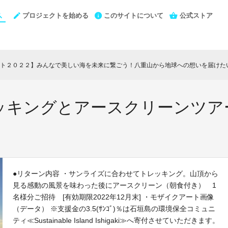
プロジェクトを始める
このサイトについて
公式ストア
ト２０２２】みんなで美しい海を未来に繋ごう！八重山から地球への想いを届けた
ッキングとアースクリーンツア
●リターン内容 ・サンライズに合わせてトレッキング。山頂から
見る感動の風景を味わった後にアースクリーン（朝食付き） 1
名様分ご招待 [有効期限2022年12月末] ・モザイクアート画像
（データ） ※支援金の3.5(ｻﾝｺﾞ)％は石垣島の環境保全コミュニ
ティ≪Sustainable Island Ishigaki≫へ寄付させていただきます。