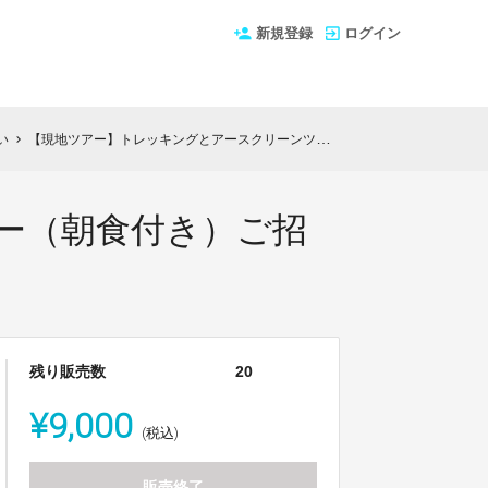
新規登録
ログイン
い
【現地ツアー】トレッキングとアースクリーンツアー（朝食付き）ご招待
chevron_right
ー（朝食付き）ご招
残り販売数
20
¥9,000
(税込)
販売終了