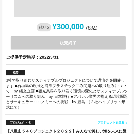
¥300,000
5
残り
(税込)
販売終了
ご提供予定時期：2022/3/31
概要
3社で取り組むサスティナブルプロジェクトについて講演会を開催し
ます ■石垣島の現状と海洋プラスチックごみ問題への取り組みについ
て by 縄文企画 ■観光業界を取り巻く環境の変化とサスティナブルツ
ーリズムへの取り組み by 日本旅行 ■アパレル業界の抱える環境問題
とサーキュラーエコノミーへの挑戦 by 豊島 （３社ハイブリット形
式にて）
プロジェクト名
プロジェクトを見る
arrow_forward
【八重山５４０プロジェクト２０２２】みんなで美しい海を未来に繋