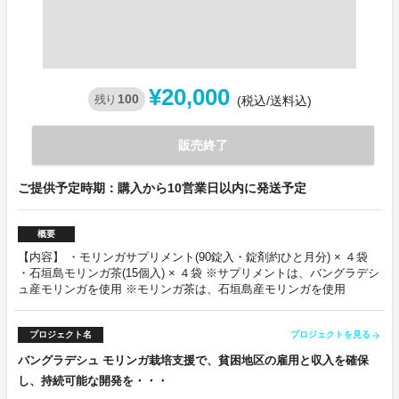
¥20,000
100
残り
(税込/送料込)
販売終了
ご提供予定時期：購入から10営業日以内に発送予定
概要
【内容】 ・モリンガサプリメント(90錠入・錠剤約ひと月分) × ４袋
・石垣島モリンガ茶(15個入) × ４袋 ※サプリメントは、バングラデシ
ュ産モリンガを使用 ※モリンガ茶は、石垣島産モリンガを使用
プロジェクト名
プロジェクトを見る
arrow_forward
バングラデシュ モリンガ栽培支援で、貧困地区の雇用と収入を確保
し、持続可能な開発を・・・