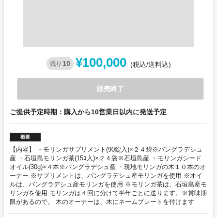
¥100,000
10
残り
(税込/送料込)
販売終了
ご提供予定時期：購入から10営業日以内に発送予定
概要
【内容】 ・モリンガサプリメント(90錠入)×２４袋※バングラデシュ
産 ・石垣島モリンガ茶(15ｺ入)×２４袋※石垣島産 ・モリンガシード
オイル(30g)×４本※バングラデシュ産 ・現地モリンガの木１０本のオ
ーナー ※サプリメントは、バングラデシュ産モリンガを使用 ※オイ
ルは、バングラデシュ産モリンガを使用 ※モリンガ茶は、石垣島産モ
リンガを使用 モリンガは４回に分けて半年ごとに送ります。※賞味期
限があるので。 木のオーナーは、木にネームプレートを付けます