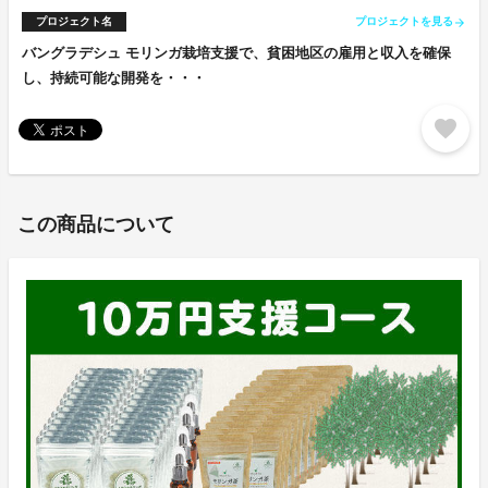
プロジェクト名
プロジェクトを見る
arrow_forward
バングラデシュ モリンガ栽培支援で、貧困地区の雇用と収入を確保
し、持続可能な開発を・・・
favorite
この商品について