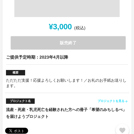
¥3,000
(税込)
販売終了
ご提供予定時期：2023年4月以降
概要
ただただ支援！応援よろしくお願いします！／お礼のお手紙お送りし
ます。
プロジェクト名
プロジェクトを見る
arrow_forward
流産・死産・乳児死亡を経験された方への冊子「希望のみちしるべ」
を届けようプロジェクト
favorite