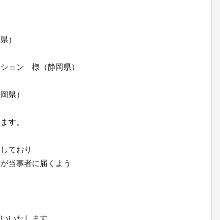
阜県）
ーション 様（静岡県）
静岡県）
て
きます。
定しており
いが当事者に届くよう
願いいたします。