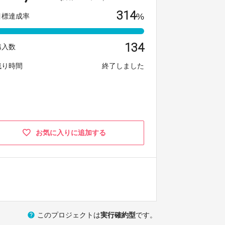
314
%
目標達成率
134
購入数
残り時間
終了しました
お気に入りに追加する
help
このプロジェクトは
実行確約型
です。