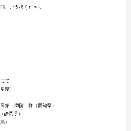
賛同、ご支援くださり
。
スにて
岐阜県）
古屋第二病院 様（愛知県）
様（静岡県）
岡県）