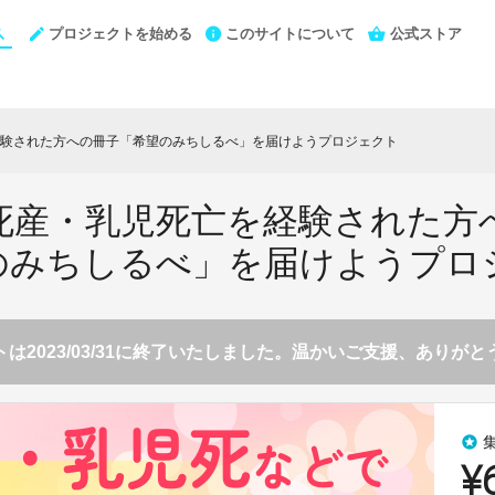
プロジェクトを始める
このサイトについて
公式ストア
験された方への冊子「希望のみちしるべ」を届けようプロジェクト
死産・乳児死亡を経験された方
のみちしるべ」を届けようプロ
は2023/03/31に終了いたしました。温かいご支援、ありが
stars
¥