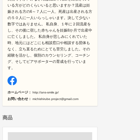
いる方がどのくらいいると思いますか？流産は妊
娠される方の6～７人に一人、死産は出産される方
の５０人に一人いらっしゃいます。決して少ない
数字ではありません。 私自身、１年に２回流産を
し、その後に宿した赤ちゃんを妊娠8か月で出産中
に亡くしました。 私自身が悲しみにくれていた
時、地元にはどこにも相談窓口や相談する団体も
なく、立ち直るためにとても苦労しました。その
経験を活かし、個別のカウンセリング、コーチン
グ、そしてピアサポーターの育成を行っていま
す。
ホームページ：
http://ans-smile.jp/
お問い合わせ：
michishirube.project@gmail.com
商品