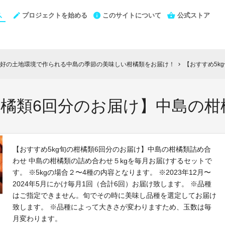
プロジェクトを始める
このサイトについて
公式ストア
好の土地環境で作られる中島の季節の美味しい柑橘類をお届け！
【おすすめ5k
chevron_right
柑橘類6回分のお届け】中島の
【おすすめ5kg旬の柑橘類6回分のお届け】中島の柑橘類詰め合
わせ 中島の柑橘類の詰め合わせ５kgを毎月お届けするセットで
す。 ※5kgの場合２〜4種の内容となります。 ※2023年12月〜
2024年5月にかけ毎月1回（合計6回）お届け致します。 ※品種
はご指定できません。旬でその時に美味し品種を選定してお届け
致します。 ※品種によって大きさが変わりますため、玉数は毎
月変わります。