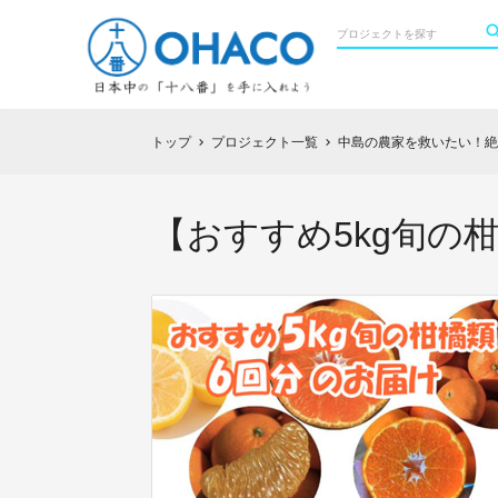
トップ
プロジェクト一覧
中島の農家を救いたい！絶
chevron_right
chevron_right
【おすすめ5kg旬の