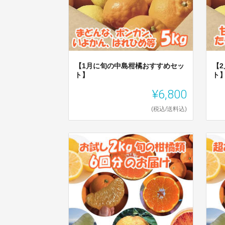
【1月に旬の中島柑橘おすすめセッ
【
ト】
ト
¥6,800
(税込/送料込)