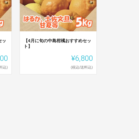
セッ
【4月に旬の中島柑橘おすすめセッ
ト】
800
¥6,800
料込)
(税込/送料込)