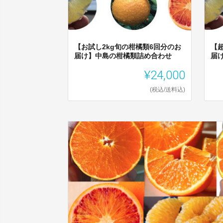
【お試し2kg旬の柑橘類6回分のお
【
届け】中島の柑橘類詰め合わせ
届
¥24,000
(税込/送料込)