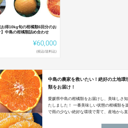
超お得10kg旬の柑橘類6回分のお
け】中島の柑橘類詰め合わせ
¥60,000
(税込/送料込)
中島の農家を救いたい！絶好の土地環
類をお届け！
愛媛県中島の柑橘類をお届けし、美味しさ
たしました！ 一番美味しい状態の柑橘類を
で雨の少ない絶好な環境で育て、産地から