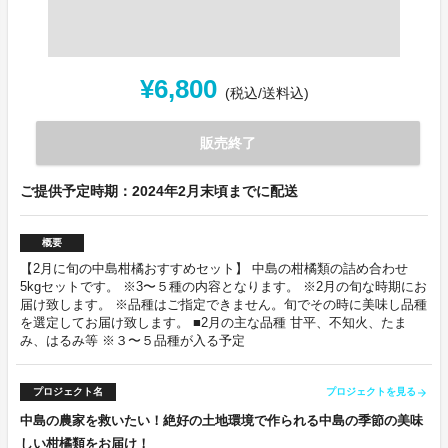
¥6,800
(税込/送料込)
販売終了
ご提供予定時期：2024年2月末頃までに配送
概要
【2月に旬の中島柑橘おすすめセット】 中島の柑橘類の詰め合わせ
5kgセットです。 ※3〜５種の内容となります。 ※2月の旬な時期にお
届け致します。 ※品種はご指定できません。旬でその時に美味し品種
を選定してお届け致します。 ■2月の主な品種 甘平、不知火、たま
み、はるみ等 ※３〜５品種が入る予定
プロジェクト名
プロジェクトを見る
arrow_forward
中島の農家を救いたい！絶好の土地環境で作られる中島の季節の美味
しい柑橘類をお届け！