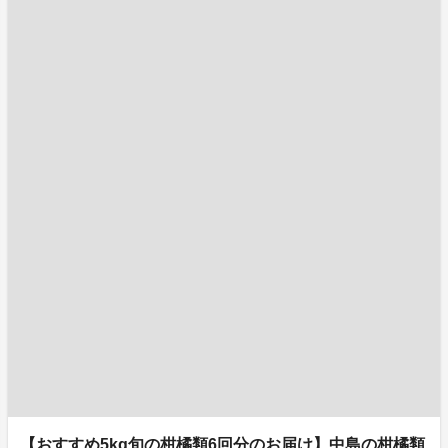
【おすすめ5kg旬の柑橘類6回分のお届け】中島の柑橘類