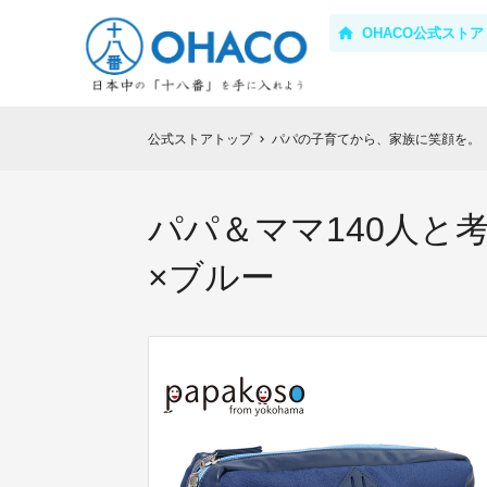
OHACO公式ストア
公式ストアトップ
パパの子育てから、家族に笑顔を。「
chevron_right
パパ＆ママ140人
×ブルー