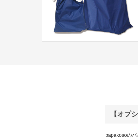
【オプ
papakos