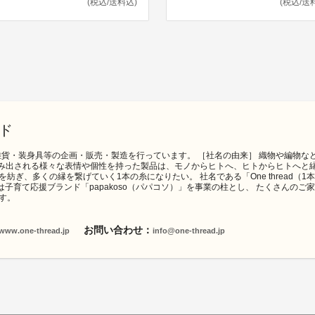
(税込/送料込)
(税込/送
ド
で雑貨・装身具等の企画・販売・製造を行っています。 ［社名の由来］ 織物や編物
生み出される様々な表情や個性を持った製品は、モノからヒトへ、ヒトからヒトへと
紡ぎ、多くの縁を繋げていく1本の糸になりたい。 社名である「One thread（
 現在は子育て応援ブランド「papakoso（パパコソ）」を事業の柱とし、 たくさん
す。
お問い合わせ：
/www.one-thread.jp
info@one-thread.jp