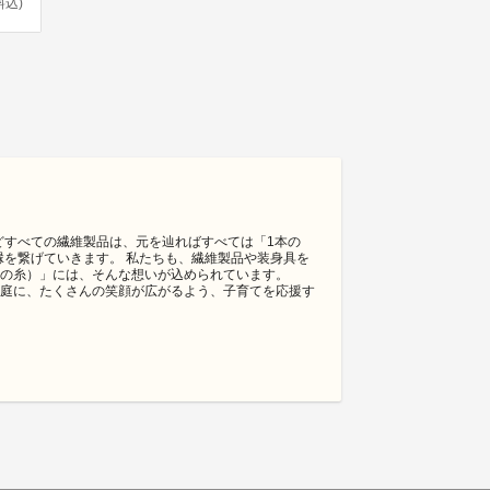
料込)
などすべての繊維製品は、元を辿ればすべては「1本の
縁を繋げていきます。 私たちも、繊維製品や装身具を
1本の糸）」には、そんな想いが込められています。
のご家庭に、たくさんの笑顔が広がるよう、子育てを応援す