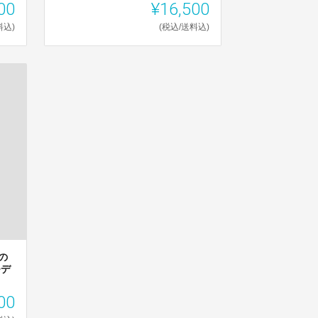
00
¥16,500
料込)
(税込/送料込)
の
モデ
00