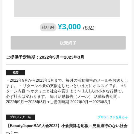
¥3,000
94
残り
(税込)
販売終了
ご提供予定時期：2022年9月ー2023年3月
概要
・2022年9月から2023年3月まで、毎月の活動報告のメールをお送りし
ます。 ・リターン不要の支援をしたいという方にオススメです。 ◉リ
ターン内容 〜オグミエと社会を変えよう〜 1人1人の小さな行動で、
必ず社会は変わります。 毎月活動報告（メール） 活動報告期間：
2022年9月ー2023年3月 ◉ご提供時期 2022年9月ー2023年3月
プロジェクト名
プロジェクトを見る
arrow_forward
【BeautyJapanBAY大会2022】小倉美詠を応援～児童虐待のない社会
へ！〜